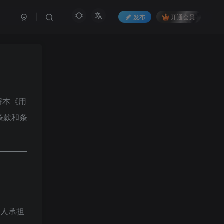
发布
开通会员
解本《用
条款和条
。
护人承担