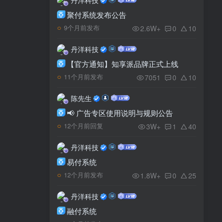
聚付系统发布公告
2.6W+
0
10
9个月前发布
丹洋科技
【官方通知】知享派品牌正式上线
7051
0
10
11个月前发布
陈先生
📢 广告专区使用说明与规则公告
3W+
1
40
12个月前回复
丹洋科技
易付系统
1.8W+
0
25
12个月前发布
丹洋科技
融付系统