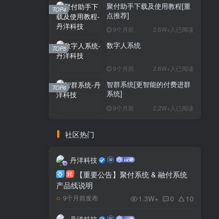
聚付助手下载及使用教程[重
TOP4
点推荐]
9个月前
2.6W+人已阅读
数字人系统
TOP5
9个月前
2.6W+人已阅读
智群系统[更智能的付费进群
TOP6
系统]
9个月前
2.2W+人已阅读
社区热门
丹洋科技
【重要公告】聚付系统 & 融付系统
精
产品线说明
1.3W+
0
10
9个月前发布
丹洋科技