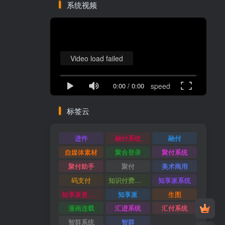
系统视频
Video load failed
0:00
/
0:00
speed
标签云
进件
融付系统
融付
自媒体素材
聚合登录
聚付系统
聚付助手
聚付
美术商用
码支付
知识付费系统
知享派系统
知享派更新日志
知享派
生图
漫画连载
汇进系统
汇付系统
智群系统
智群