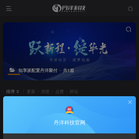
知享派配置丹洋聚付
共1篇
排序
更新
浏览
点赞
评论
知享派配置丹洋聚付
[保姆级全流程教
程]
聚付系统
# 聚付系统
# 知享派
丹洋科技官网
9个月前
1.7W+