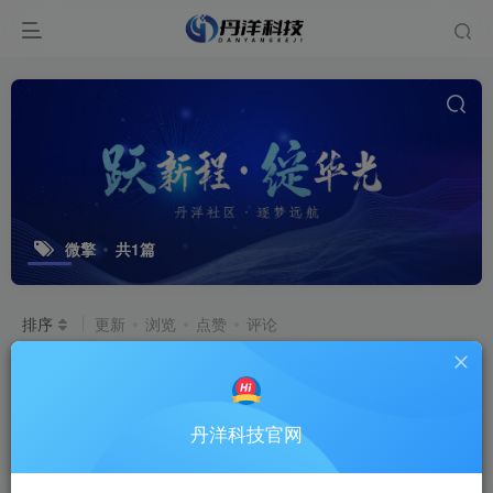
微擎
共1篇
排序
更新
浏览
点赞
评论
微擎框架接入标准易支付接口
[支持易
支付、码支付，实现个人免签收款]
聚付系统
丹洋科技官网
9个月前
9649