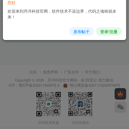
您好
欢迎来到丹洋科技官网，软件技术不设边界，代码之魂铸就未
来！
发布帖子
登录/注册
社区
免责声明
广告合作
关于我们
Copyright © 2026 ·
丹洋科技官方网站
· 由
阿里云
强力驱动.
鄂公网安备42011102005768号
ICP：
鄂ICP备2025119405号-5
扫码联系客服
扫码加微信