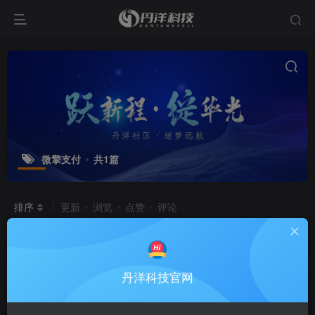
微擎支付
共1篇
排序
更新
浏览
点赞
评论
微擎框架接入标准易支付接口
[支持易
支付、码支付，实现个人免签收款]
聚付系统
丹洋科技官网
9个月前
9650