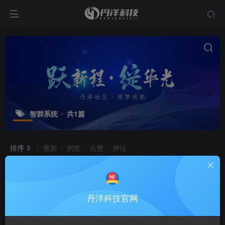
智群系统
共1篇
排序
更新
浏览
点赞
评论
智群系统
[更智能的付费进群系统]
置顶
智群系统
丹洋科技官网
9个月前
2.2W+