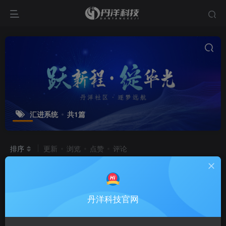
汇进系统
共1篇
排序
更新
浏览
点赞
评论
汇进系统
[全新正式版重磅上线！一站
置顶
式合规收款进件解决方案]
汇进系统
汇进系统
丹洋科技官网
3个月前
6.7W+