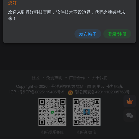
您好
欢迎来到丹洋科技官网，软件技术不设边界，代码之魂铸就未
来！
发布帖子
登录/注册
社区
免责声明
广告合作
关于我们
Copyright © 2026 ·
丹洋科技官方网站
· 由
阿里云
强力驱动.
鄂公网安备42011102005768号
ICP：
鄂ICP备2025119405号-5
扫码联系客服
扫码加微信