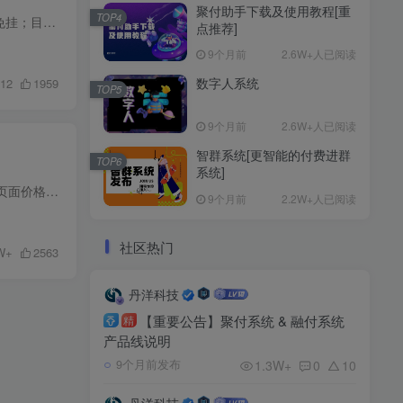
聚付助手下载及使用教程[重
TOP4
聚付系统依托于强大的免签属性，已经做到个人收付行业的翘楚，回调主要的通道就是PC自挂、云端免挂；目前来说PC自挂需要HOOK，微信需要软件商即时得维护和更新，使用旧版的微信很容易导致封号风...
点推荐]
9个月前
2.6W+人已阅读
数字人系统
12
1959
TOP5
9个月前
2.6W+人已阅读
智群系统[更智能的付费进群
TOP6
系统]
版本 1.5.0.0升级版 更新时间: 2025-01-08 20:57:00[优化] 代码格式化和清理，提升可读性[增加] 支付页面价格变更提示功能，增强用户体验[修复] 修正支付相关逻辑中的潜在问题[修复] 日志无法清...
9个月前
2.2W+人已阅读
社区热门
W+
2563
丹洋科技
【重要公告】聚付系统 & 融付系统
精
产品线说明
1.3W+
0
10
9个月前发布
丹洋科技