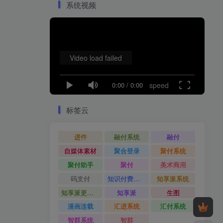
系统视频
Video load failed
0:00
/
0:00
speed
标签云
进件
融付系统
融付
自媒体素材
聚合登录
聚付系统
聚付助手
聚付
美术商用
码支付
知识付费系统
知享派系统
知享派更新日志
知享派
生图
漫画连载
汇进系统
汇付系统
智群系统
智群