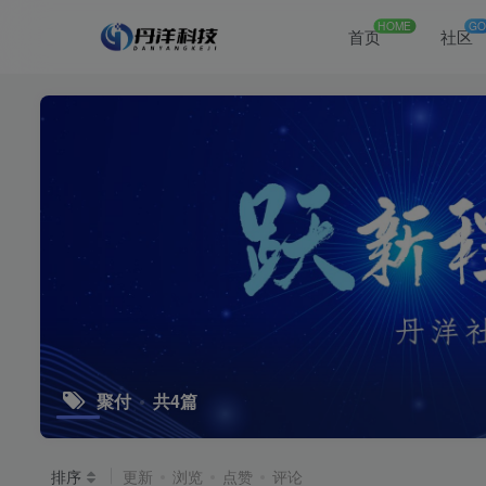
HOME
GO
首页
社区
聚付
共4篇
排序
更新
浏览
点赞
评论