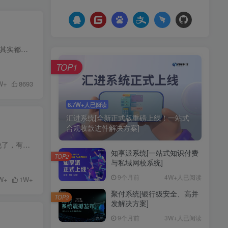
把“码收款 + 易支付接口”，整理成一套能放心跑单的聚合支付底层，各位站长、平台主、支付从业者，其实都有类似的经历
TOP1
W+
8693
6.7W+人已阅读
汇进系统[全新正式版重磅上线！一站式
合规收款进件解决方案]
前面我们在发布聚付XMpay助手的时候我们已经着重讲过发布原因和使用方法，这里我们就不详细去说了，有关聚付XMpay助手的下载和使用大家可以看下面这篇文章！ 今天我们发布的是聚付助手，有的小...
知享派系统[一站式知识付费
TOP2
与私域网校系统]
9个月前
4W+人已阅读
W+
1W+
聚付系统[银行级安全、高并
TOP3
发解决方案]
9个月前
3W+人已阅读