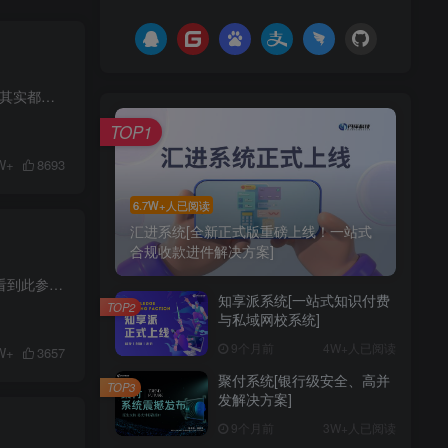
把“码收款 + 易支付接口”，整理成一套能放心跑单的聚合支付底层，各位站长、平台主、支付从业者，其实都有类似的经历
TOP1
W+
8693
6.7W+人已阅读
汇进系统[全新正式版重磅上线！一站式
合规收款进件解决方案]
1、登录知享派后台 > 快捷功能 > 丹洋聚付 （全程可跟着下方图片步骤配置） 2、丹洋聚付 > 去配置 看到此参数设置界面后进入聚付后台 3、登录丹洋聚付后台 > API > 将接口地址、商户...
知享派系统[一站式知识付费
TOP2
与私域网校系统]
9个月前
4W+人已阅读
W+
3657
聚付系统[银行级安全、高并
TOP3
发解决方案]
9个月前
3W+人已阅读