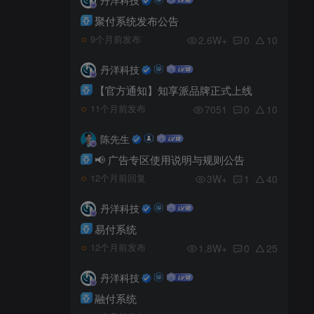
聚付系统发布公告
2.6W+
0
10
9个月前发布
丹洋科技
【官方通知】知享派品牌正式上线
7051
0
10
11个月前发布
陈先生
📢 广告专区使用说明与规则公告
3W+
1
40
12个月前回复
丹洋科技
易付系统
1.8W+
0
25
12个月前发布
丹洋科技
融付系统