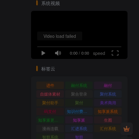
系统视频
Video load failed
0:00
/
0:00
speed
标签云
进件
融付系统
融付
自媒体素材
聚合登录
聚付系统
聚付助手
聚付
美术商用
码支付
知识付费系统
知享派系统
知享派更新日志
知享派
生图
漫画连载
汇进系统
汇付系统
智群系统
智群