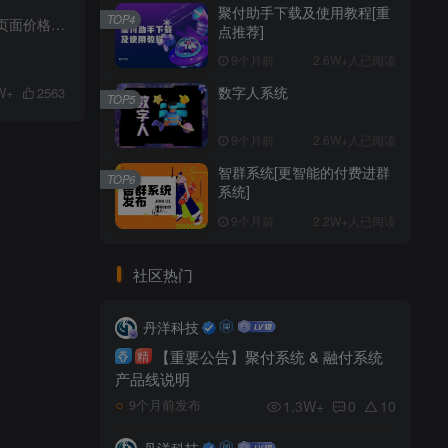
聚付助手下载及使用教程[重
TOP4
版本 1.5.0.0升级版 更新时间: 2025-01-08 20:57:00[优化] 代码格式化和清理，提升可读性[增加] 支付页面价格变更提示功能，增强用户体验[修复] 修正支付相关逻辑中的潜在问题[修复] 日志无法清...
点推荐]
9个月前
2.6W+人已阅读
数字人系统
W+
2563
TOP5
9个月前
2.6W+人已阅读
智群系统[更智能的付费进群
TOP6
系统]
9个月前
2.2W+人已阅读
社区热门
丹洋科技
【重要公告】聚付系统 & 融付系统
精
产品线说明
1.3W+
0
10
9个月前发布
丹洋科技