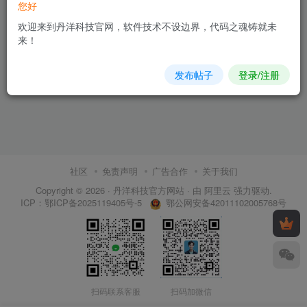
您好
欢迎来到丹洋科技官网，软件技术不设边界，代码之魂铸就未
来！
发布帖子
登录/注册
社区
免责声明
广告合作
关于我们
Copyright © 2026 ·
丹洋科技官方网站
· 由
阿里云
强力驱动.
鄂公网安备42011102005768号
ICP：
鄂ICP备2025119405号-5
扫码联系客服
扫码加微信