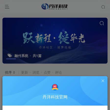
融付系统
共1篇
排序
更新
浏览
点赞
评论
限时优惠开通聚付商户
付费资源
100
生态服务
丹洋科技官网
￥
12个月前
4823