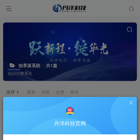
知享派系统
共1篇
知识付费系统
排序
更新
浏览
点赞
评论
知享派系统
[一站式知识付费与私域网
置顶
校系统]
知享派
# 知识付费系统
# 知享派系统
丹洋科技官网
9个月前
4W+