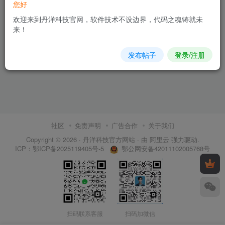
您好
欢迎来到丹洋科技官网，软件技术不设边界，代码之魂铸就未
来！
发布帖子
登录/注册
社区
免责声明
广告合作
关于我们
Copyright © 2026 ·
丹洋科技官方网站
· 由
阿里云
强力驱动.
鄂公网安备42011102005768号
ICP：
鄂ICP备2025119405号-5
扫码联系客服
扫码加微信