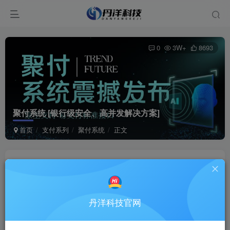
0
3W+
8693
聚付系统
[银行级安全、高并发解决方案]
首页
支付系列
聚付系统
正文
丹洋科技
关注
私信
3个月前更新
丹洋科技官网
Those who fly solo have the strongest wings.
那些单独飞翔的人拥有最强大的翅膀