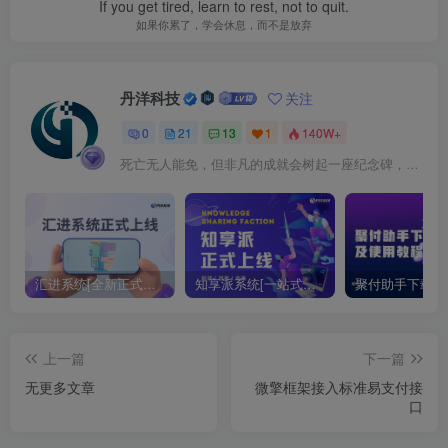
If you get tired, learn to rest, not to quit.
如果你累了，学会休息，而不是放弃
丹洋科技
关注
0
21
13
1
140W+
死亡无人能免，但非凡的成就会树起一座纪念碑，它将一直立到太阳冷却之时
汇进系统[全新正式版重磅上线！一站式合规收款进件解决方案]
知享派系统[一站式知识付费与私域网校系统]
上一篇
下一篇
无更多文章
微擎框架接入标准易支付接
口