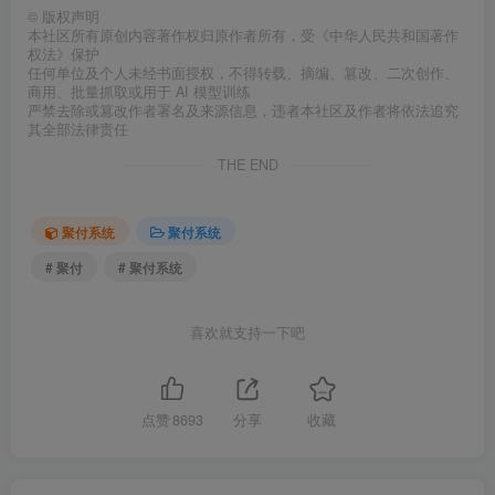
©
版权声明
本社区所有原创内容著作权归原作者所有，受《中华人民共和国著作
权法》保护
任何单位及个人未经书面授权，不得转载、摘编、篡改、二次创作、
商用、批量抓取或用于 AI 模型训练
严禁去除或篡改作者署名及来源信息，违者本社区及作者将依法追究
其全部法律责任
THE END
聚付系统
聚付系统
# 聚付
# 聚付系统
喜欢就支持一下吧
点赞
8693
分享
收藏