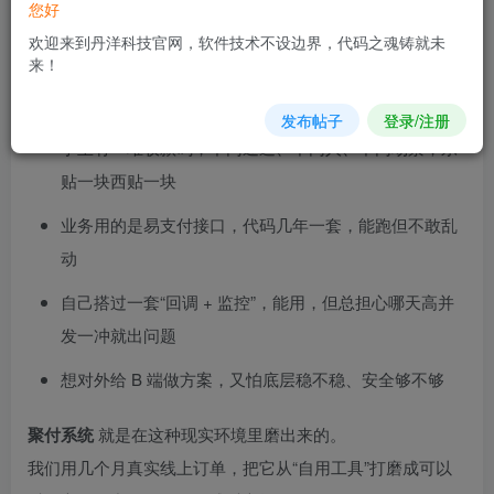
您好
把“码收款 + 易支付接口”，整理成一套能放心跑
欢迎来到丹洋科技官网，软件技术不设边界，代码之魂铸就未
单的聚合支付底层
来！
各位站长、平台主、支付从业者，其实都有类似的经历：
发布帖子
登录/注册
手里有一堆收款码，不同通道、不同人、不同场景，东
贴一块西贴一块
业务用的是易支付接口，代码几年一套，能跑但不敢乱
动
自己搭过一套“回调 + 监控”，能用，但总担心哪天高并
发一冲就出问题
想对外给 B 端做方案，又怕底层稳不稳、安全够不够
聚付系统
就是在这种现实环境里磨出来的。
我们用几个月真实线上订单，把它从“自用工具”打磨成可以