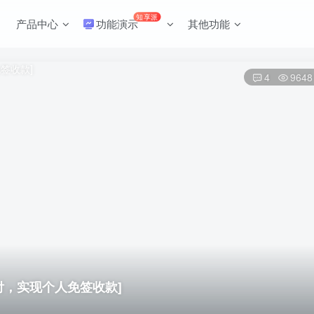
知享派
产品中心
功能演示
其他功能
4
9648
付，实现个人免签收款]