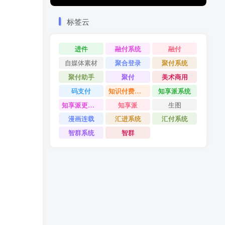
标签云
进件
融付系统
融付
自媒体素材
聚合登录
聚付系统
聚付助手
聚付
美术商用
码支付
知识付费系统
知享派系统
知享派更新日志
知享派
生图
漫画连载
汇进系统
汇付系统
智群系统
智群