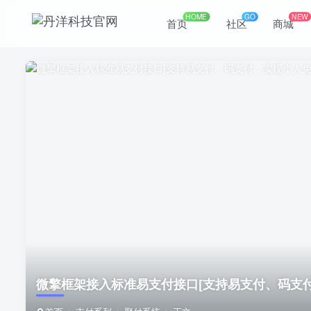
HOME
GO
NEW
首页
社区
商城
微擎框架接入标准易支付接口
[支持易支付、码支