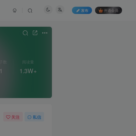
发布
开通会员
子数
阅读量
1
1.3W+
关注
私信