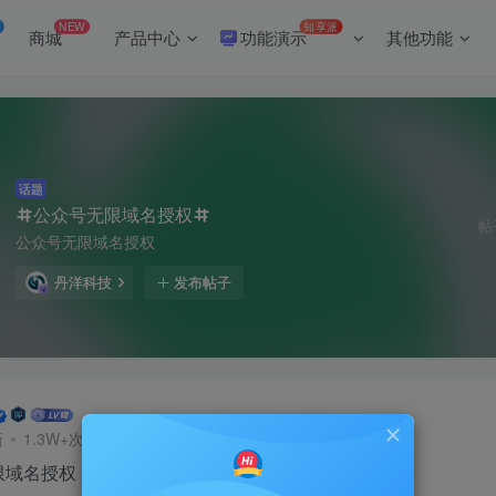
NEW
知享派
商城
产品中心
功能演示
其他功能
话题
公众号无限域名授权
帖
公众号无限域名授权
丹洋科技
发布帖子
新
1.3W+次阅读
限域名授权