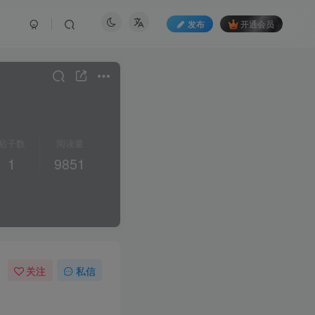
发布
开通会员
帖子数
阅读量
1
9851
关注
私信