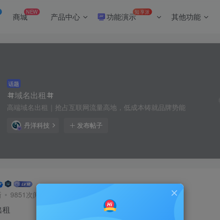
NEW
知享派
商城
产品中心
功能演示
其他功能
话题
域名出租
高端域名出租｜抢占互联网流量高地，低成本铸就品牌势能
丹洋科技
发布帖子
新
9851次阅读
出租