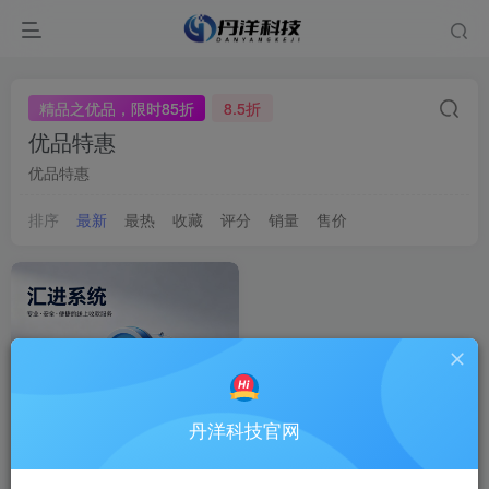
精品之优品，限时85折
8.5折
优品特惠
优品特惠
排序
最新
最热
收藏
评分
销量
售价
丹洋科技官网