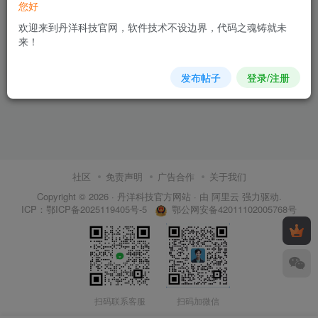
您好
汇进系统商户
热卖
欢迎来到丹洋科技官网，软件技术不设边界，代码之魂铸就未
来！
精品之优品，限时85折
8.5
10
￥
￥
发布帖子
登录/注册
社区
免责声明
广告合作
关于我们
Copyright © 2026 ·
丹洋科技官方网站
· 由
阿里云
强力驱动.
鄂公网安备42011102005768号
ICP：
鄂ICP备2025119405号-5
扫码联系客服
扫码加微信