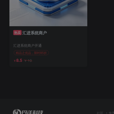
汇进系统商户
热卖
汇进系统商户开通
精品之优品，限时85折
8.5
10
￥
￥
社区
免