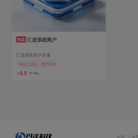
汇进系统商户
热卖
汇进系统商户开通
精品之优品，限时85折
8.5
10
￥
￥
社区
免