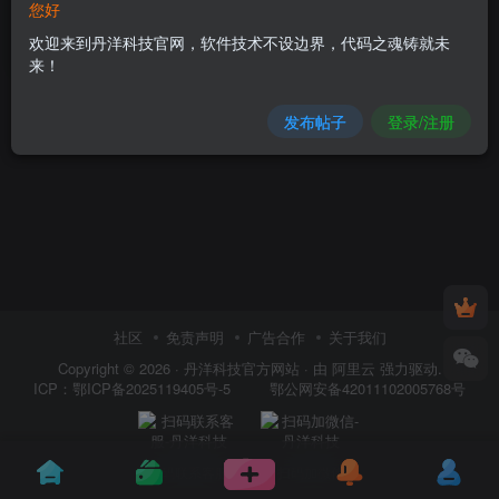
您好
童教具/美术商用素材
欢迎来到丹洋科技官网，软件技术不设边界，代码之魂铸就未
5
￥
来！
发布帖子
登录/注册
社区
免责声明
广告合作
关于我们
Copyright © 2026 ·
丹洋科技官方网站
· 由
阿里云
强力驱动.
鄂公网安备42011102005768号
ICP：
鄂ICP备2025119405号-5
扫码联系客服
扫码加微信