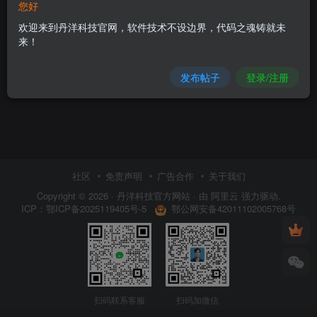
您好
童教具/美术商用素材
欢迎来到丹洋科技官网，软件技术不设边界，代码之魂铸就未
5
￥
来！
发布帖子
登录/注册
社区
免责声明
广告合作
关于我们
Copyright © 2026 ·
丹洋科技官方网站
· 由
阿里云
强力驱动.
鄂公网安备42011102005768号
ICP：
鄂ICP备2025119405号-5
扫码联系客服
扫码加微信