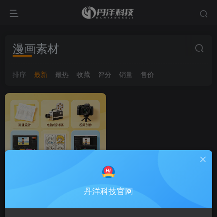
漫画素材
排序
最新
最热
收藏
评分
销量
售价
丹洋科技官网
真人在线接单|商家海
热卖
报/自媒体素材/漫画连载/儿