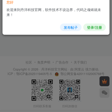
您好
童教具/美术商用素材
欢迎来到丹洋科技官网，软件技术不设边界，代码之魂铸就未
5
￥
来！
发布帖子
登录/注册
社区
免责声明
广告合作
关于我们
Copyright © 2026 ·
丹洋科技官方网站
· 由
阿里云
强力驱动.
鄂公网安备42011102005768号
ICP：
鄂ICP备2025119405号-5
扫码联系客服
扫码加微信