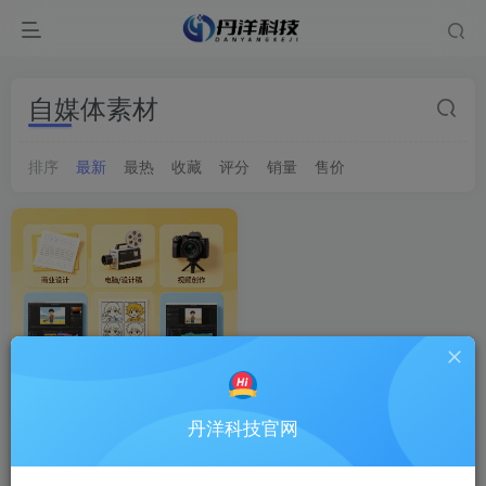
自媒体素材
排序
最新
最热
收藏
评分
销量
售价
丹洋科技官网
真人在线接单|商家海
热卖
报/自媒体素材/漫画连载/儿