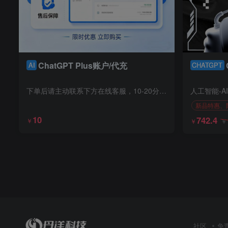
ChatGPT Plus账户/代充
AI
CHATGPT
下单后请主动联系下方在线客服，10-20分钟充值完毕
人工智能-A
新品特惠、
10
742.4
￥
￥
社区
免