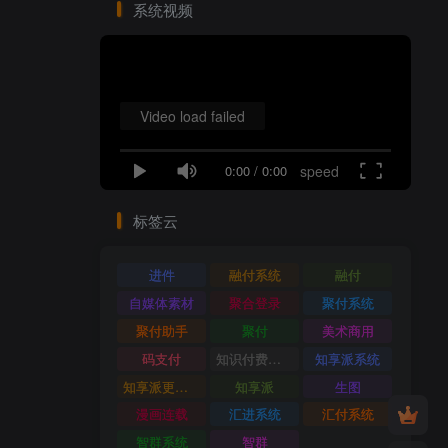
系统视频
Video load failed
0:00
/
0:00
speed
标签云
进件
融付系统
融付
自媒体素材
聚合登录
聚付系统
聚付助手
聚付
美术商用
码支付
知识付费系统
知享派系统
知享派更新日志
知享派
生图
漫画连载
汇进系统
汇付系统
智群系统
智群