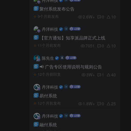
聚付系统发布公告
2.6W+
0
10
9个月前发布
丹洋科技
【官方通知】知享派品牌正式上线
7051
0
10
11个月前发布
陈先生
📢 广告专区使用说明与规则公告
3W+
1
40
12个月前回复
丹洋科技
易付系统
1.8W+
0
25
12个月前发布
丹洋科技
融付系统