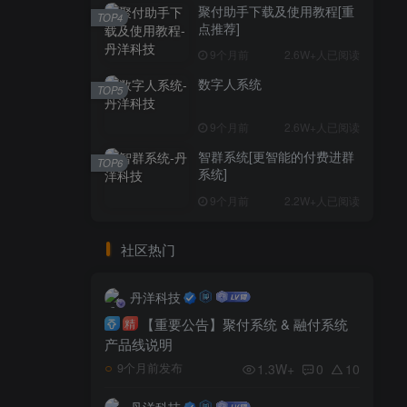
聚付助手下载及使用教程[重
TOP4
点推荐]
9个月前
2.6W+人已阅读
数字人系统
TOP5
9个月前
2.6W+人已阅读
智群系统[更智能的付费进群
TOP6
系统]
9个月前
2.2W+人已阅读
社区热门
丹洋科技
【重要公告】聚付系统 & 融付系统
精
产品线说明
1.3W+
0
10
9个月前发布
丹洋科技