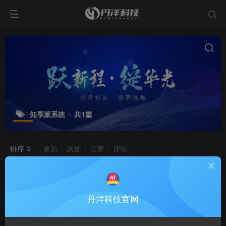
知享派系统
共1篇
排序
更新
浏览
点赞
评论
知享派系统
[一站式知识付费与私域网
置顶
校系统]
知享派系统
知享派
丹洋科技官网
9个月前
4W+