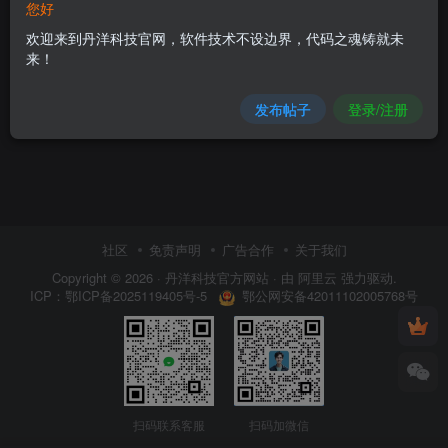
您好
欢迎来到丹洋科技官网，软件技术不设边界，代码之魂铸就未
来！
发布帖子
登录/注册
社区
免责声明
广告合作
关于我们
Copyright © 2026 ·
丹洋科技官方网站
· 由
阿里云
强力驱动.
鄂公网安备42011102005768号
ICP：
鄂ICP备2025119405号-5
扫码联系客服
扫码加微信