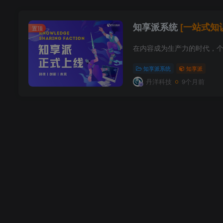
知享派系统
[一站式知
置顶
知享派系统
知享派
丹洋科技
9个月前