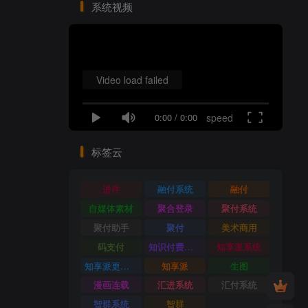
系统视频
Video load failed
0:00
/
0:00
speed
标签云
进件
融付系统
融付
自媒体素材
聚合登录
聚付系统
聚付助手
聚付
美术商用
码支付
知识付费系统
知享派系统
知享派更新日志
知享派
生图
漫画连载
汇进系统
汇付系统
智群系统
智群