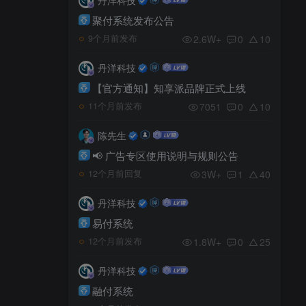
聚付系统发布公告
2.6W+
0
10
9个月前发布
丹洋科技
【官方通知】知享派品牌正式上线
7051
0
10
11个月前发布
陈先生
📢 广告专区使用说明与规则公告
3W+
1
40
12个月前回复
丹洋科技
易付系统
1.8W+
0
25
12个月前发布
丹洋科技
融付系统