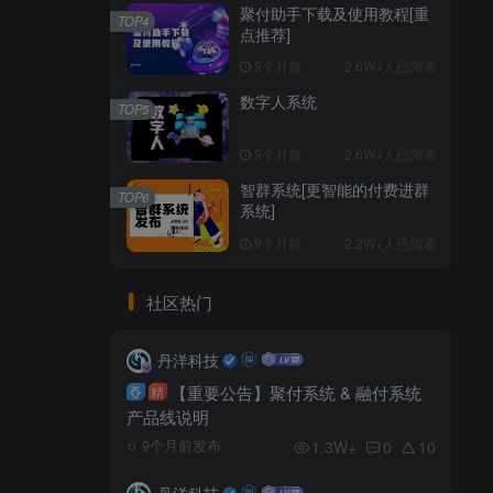
聚付助手下载及使用教程[重
TOP4
点推荐]
9个月前
2.6W+人已阅读
数字人系统
TOP5
9个月前
2.6W+人已阅读
智群系统[更智能的付费进群
TOP6
系统]
9个月前
2.2W+人已阅读
社区热门
丹洋科技
【重要公告】聚付系统 & 融付系统
精
产品线说明
1.3W+
0
10
9个月前发布
丹洋科技