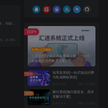
在内容成为生产力的时代，个人 IP、机构、企业都有一个共同难题： 知识、经验、方法、资料越来越多，却缺少一个真正属于自己的付费内容平台。
TOP1
W+
2W+
6.7W+人已阅读
汇进系统[全新正式版重磅上线！一站式
合规收款进件解决方案]
知享派系统[一站式知识付费
TOP2
与私域网校系统]
9个月前
4W+人已阅读
聚付系统[银行级安全、高并
TOP3
发解决方案]
9个月前
3W+人已阅读