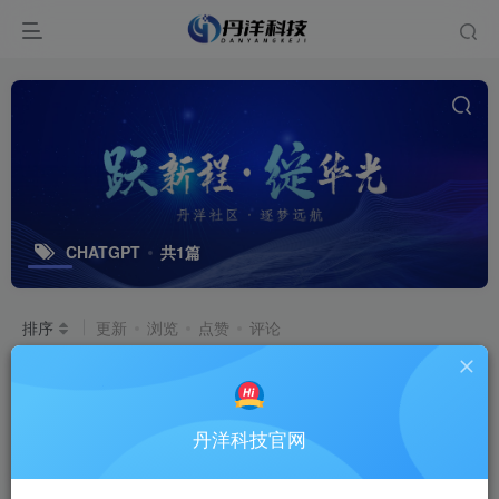
CHATGPT
共1篇
排序
更新
浏览
点赞
评论
AI系统
[聚合各类大模型API接口]
AI系统
丹洋科技官网
9个月前
1.6W+