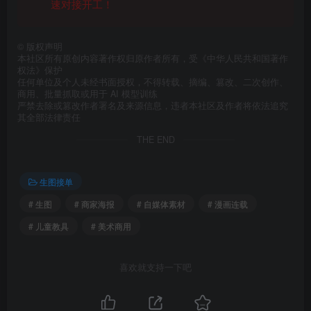
速对接开工！
©
版权声明
本社区所有原创内容著作权归原作者所有，受《中华人民共和国著作
权法》保护
任何单位及个人未经书面授权，不得转载、摘编、篡改、二次创作、
商用、批量抓取或用于 AI 模型训练
严禁去除或篡改作者署名及来源信息，违者本社区及作者将依法追究
其全部法律责任
THE END
生图接单
# 生图
# 商家海报
# 自媒体素材
# 漫画连载
# 儿童教具
# 美术商用
喜欢就支持一下吧