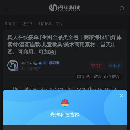
首页
生态服务
生图接单
正文
真人在线接单
[生图全品类全包｜商家海报/自媒体
素材/漫画连载/儿童教具/美术商用素材，当天出
图、可商用、可加急]
丹洋科技
关注
私信
3个月前更新
0
1.6W+
2.5W+
Don’t let a bad day make you feel lke you have a bad lfe.
不要让糟糕的一天让你误以为有个糟糕的人生
真人在线接单|商家海报/自媒体素材/
热卖
丹洋科技官网
漫画连载/儿童教具/美术商用素材