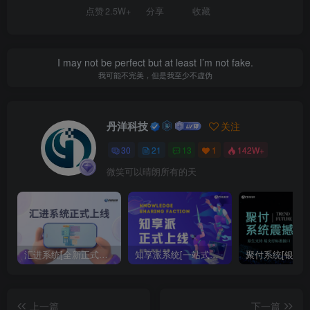
点赞
2.5W+
分享
收藏
I may not be perfect but at least I’m not fake.
我可能不完美，但是我至少不虚伪
丹洋科技
关注
30
21
13
1
142W+
微笑可以晴朗所有的天
汇进系统[全新正式版重磅上线！一站式合规收款进件解决方案]
知享派系统[一站式知识付费与私域网校系统]
上一篇
下一篇