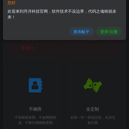
5
您好
￥
欢迎来到丹洋科技官网，软件技术不设边界，代码之魂铸就未
来！
本人全职深耕
高阶商用生图
，全套算力加持、专
业精细化调图、风格精准锁稿，
所有业务我直接
发布帖子
登录/注册
全包落地
，你只需要提需求、坐等成品即可，全程
零操心。
不糊弄
全定制
不靠模板套图、不盗网图拼
全部一对一原创定制，高清无
凑、不敷衍模糊低质图
损出图