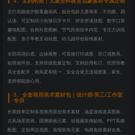
4、宝妈刚需｜儿童全科教育启蒙素材专属定制
主打高颜值护眼童趣画风，贴合低龄儿童审美，不伤眼、易
认读。可定制幼小衔接识字卡片、拼音拼读挂图、数学口算
趣味配图、自然科普图解、节气民俗绘本内页、专注力训练
配图、亲子早教互动挂图、幼儿园环创装饰素材。
全部高清白底、边缘规整，可直接打印成册、装订成教具、
贴墙做环创。支持班级批量定制、宝妈自用私订、托管班教
具全套配齐，画风柔和统一，安全合规无违规图案，家长、
老师都能放心用。
5、全套商用美术素材包｜设计师/美工/工作室
专供
长期接单定制各类商用原创美术素材，涵盖游戏道具图标、
古风场景原画、国潮插画元素、短视频装饰贴纸、PPT高级
配图、文创周边底图、海报装饰元素、电商免抠素材合集。