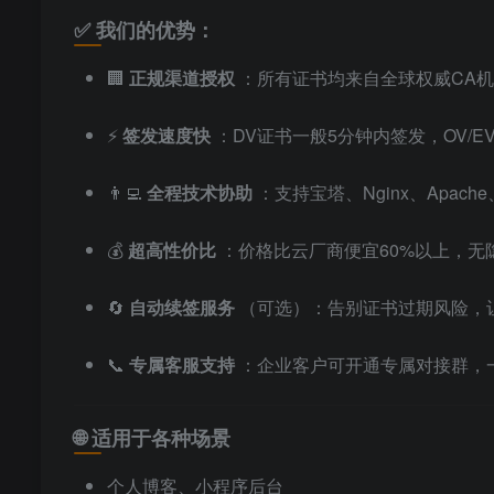
✅ 我们的优势：
🏢
正规渠道授权
：所有证书均来自全球权威CA机构（如
⚡
签发速度快
：DV证书一般5分钟内签发，OV/
👨‍💻
全程技术协助
：支持宝塔、Nginx、Apac
💰
超高性价比
：价格比云厂商便宜60%以上，无
🔄
自动续签服务
（可选）：告别证书过期风险，
📞
专属客服支持
：企业客户可开通专属对接群，
🌐 适用于各种场景
个人博客、小程序后台