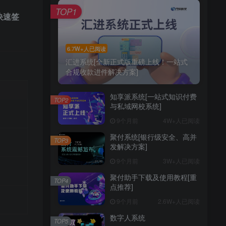
TOP1
快速签
6.7W+人已阅读
汇进系统[全新正式版重磅上线！一站式
合规收款进件解决方案]
知享派系统[一站式知识付费
TOP2
与私域网校系统]
9个月前
4W+人已阅读
聚付系统[银行级安全、高并
TOP3
发解决方案]
9个月前
3W+人已阅读
聚付助手下载及使用教程[重
TOP4
点推荐]
9个月前
2.6W+人已阅读
数字人系统
TOP5