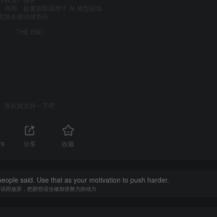
作权法》保护
商用、批量抓取或用于 AI 模型训练
究其全部法律责任
THE END
喜欢就支持一下吧
78
分享
收藏
people said. Use that as your motivation to push harder.
的话而放弃，把那些话当做加倍努力的动力