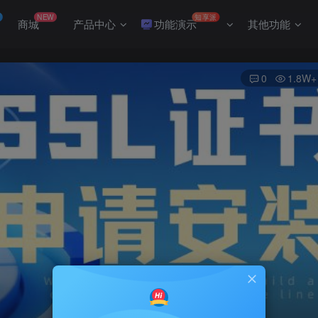
NEW
知享派
商城
产品中心
功能演示
其他功能
0
1.8W+