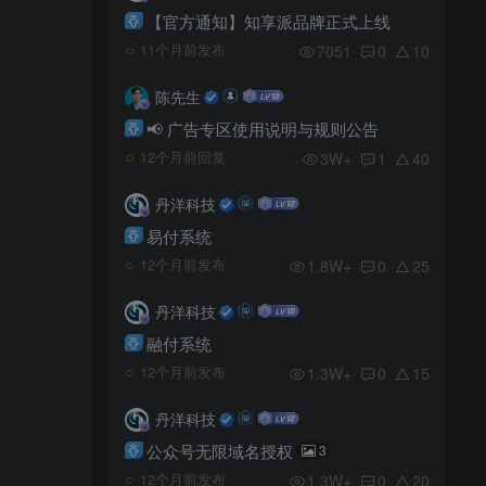
【官方通知】知享派品牌正式上线
7051
0
10
11个月前发布
陈先生
📢 广告专区使用说明与规则公告
3W+
1
40
12个月前回复
丹洋科技
易付系统
1.8W+
0
25
12个月前发布
丹洋科技
融付系统
1.3W+
0
15
12个月前发布
丹洋科技
公众号无限域名授权
3
1.3W+
0
20
12个月前发布