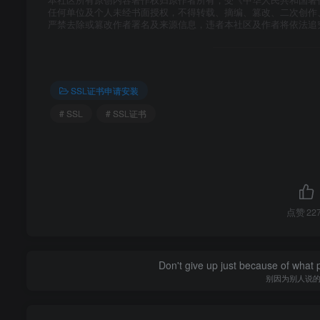
本社区所有原创内容著作权归原作者所有，受《中华人民共和国著
任何单位及个人未经书面授权，不得转载、摘编、篡改、二次创作、
严禁去除或篡改作者署名及来源信息，违者本社区及作者将依法追
SSL证书申请安装
# SSL
# SSL证书
点赞
22
Don't give up just because of what 
别因为别人说