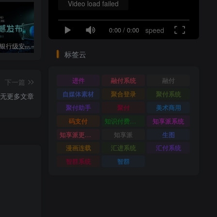
Video load failed
0:00
/
0:00
speed
聚付系统[银行级安全、高并发解决方案]
聚付助手下载及使用教程[重点推荐]
数字人系统
标签云
进件
融付系统
融付
下一篇
自媒体素材
聚合登录
聚付系统
无更多文章
聚付助手
聚付
美术商用
码支付
知识付费系统
知享派系统
知享派更新日志
知享派
生图
漫画连载
汇进系统
汇付系统
智群系统
智群