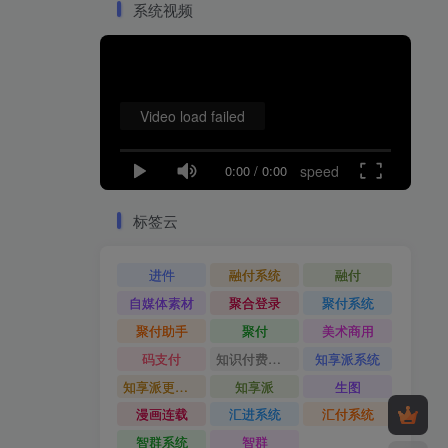
系统视频
Video load failed
0:00
/
0:00
speed
标签云
进件
融付系统
融付
自媒体素材
聚合登录
聚付系统
聚付助手
聚付
美术商用
码支付
知识付费系统
知享派系统
知享派更新日志
知享派
生图
漫画连载
汇进系统
汇付系统
智群系统
智群