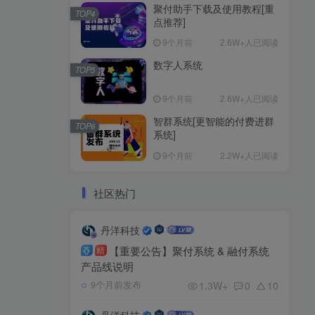
聚付助手下载及使用教程[重
TOP4
点推荐]
9个月前
2.6W+人已阅读
数字人系统
TOP5
9个月前
2.6W+人已阅读
智群系统[更智能的付费进群
TOP6
系统]
9个月前
2.2W+人已阅读
社区热门
丹洋科技
【重要公告】聚付系统 & 融付系统
精
产品线说明
1.3W+
0
10
9个月前发布
丹洋科技