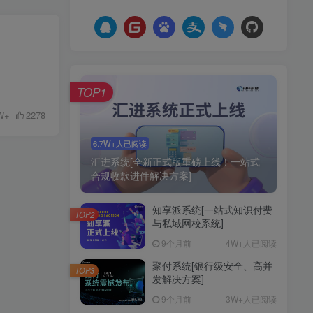
TOP1
W+
2278
6.7W+人已阅读
汇进系统[全新正式版重磅上线！一站式
合规收款进件解决方案]
知享派系统[一站式知识付费
TOP2
与私域网校系统]
9个月前
4W+人已阅读
聚付系统[银行级安全、高并
TOP3
发解决方案]
9个月前
3W+人已阅读