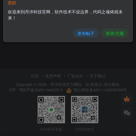
您好
欢迎来到丹洋科技官网，软件技术不设边界，代码之魂铸就未
来！
发布帖子
登录/注册
社区
免责声明
广告合作
关于我们
Copyright © 2026 ·
丹洋科技官方网站
· 由
阿里云
强力驱动.
鄂公网安备42011102005768号
ICP：
鄂ICP备2025119405号-5
扫码联系客服
扫码加微信