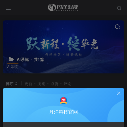
AI系统
共1篇
AI系统
排序
更新
浏览
点赞
评论
AI系统
[聚合各类大模型API接口]
# AI
# CHATGPT
丹洋科技官网
9个月前
1.6W+