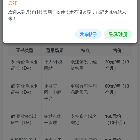
您好
证、快速签发、全程协助安装配置
，助您轻松搞定
欢迎来到丹洋科技官网，软件技术不设边界，代码之魂铸就未
HTTPS加密，提升网站信任度与搜索排名！
来！
发布帖子
登录/注册
🔥 热销SSL证书产品推荐：
证书类型
适用场景
特点
售价
🌟 特价单域名
个人/小微
极速签发，经
30元/年（13
证书（DV）
网站
济实用
个月）
🔐 商业单域名
企业官
更强兼容性与
60元/年（13
证书（DV）
网、电商
品牌展示
个月）
平台
🔐 商业多域名
多站点统
支持多个域名
160元/年
证书（DV）
一管理
绑定
（13个月）