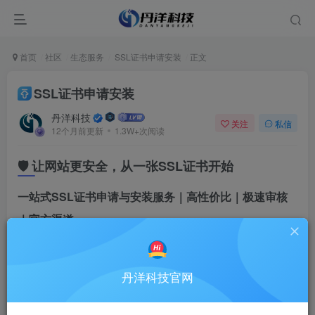
首页
社区
生态服务
SSL证书申请安装
正文
SSL证书申请安装
丹洋科技
关注
私信
12个月前更新
1.3W+次阅读
🛡️ 让网站更安全，从一张SSL证书开始
一站式SSL证书申请与安装服务｜高性价比｜极速审核
｜官方渠道
为什么选择我们？
丹洋科技官网
在如今的互联网环境中，
没有SSL的网站，等于裸奔
。
我们为您提供从
入门到企业级
的多种SSL证书，
权威认