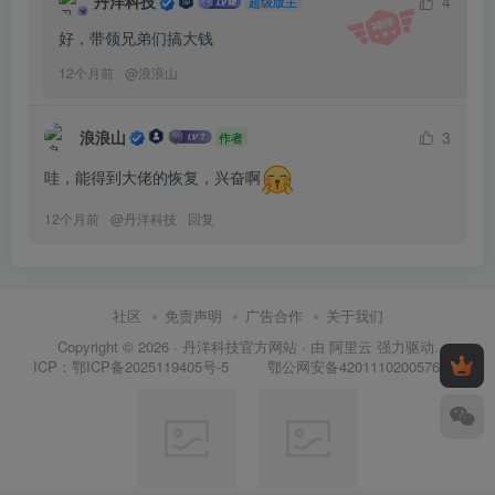
丹洋科技
4
超级版主
好，带领兄弟们搞大钱
12个月前
@
浪浪山
浪浪山
3
作者
哇，能得到大佬的恢复，兴奋啊
12个月前
@
丹洋科技
回复
社区
免责声明
广告合作
关于我们
Copyright © 2026 ·
丹洋科技官方网站
· 由
阿里云
强力驱动.
鄂公网安备42011102005768号
ICP：
鄂ICP备2025119405号-5