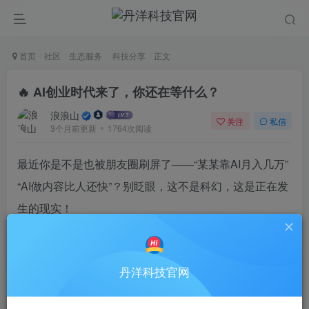
首页
社区
生态服务
科技分享
正文
🔥 AI创业时代来了，你还在等什么？
浪浪山
关注
私信
3个月前更新
1764次阅读
最近你是不是也被朋友圈刷屏了——“某某靠AI月入几万”
“AI做内容比人还快”？别眨眼，这不是科幻，这是正在发
生的现实！
AI不再是遥不可及的高科技，它已经变成
年轻人创业的
新利器
。不管你是程序小白、创意达人，还是副业玩
丹洋科技官网
家，都能在AI里找到机会。