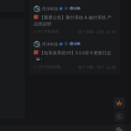
丹洋科技
【重要公告】聚付系统 & 融付系统 产
精
品线说明
1.3W+
0
10
9个月前发布
丹洋科技
【知享派系统V5】5.0.0至今更新日志
精
1
1.1W+
1
25
10个月前回复