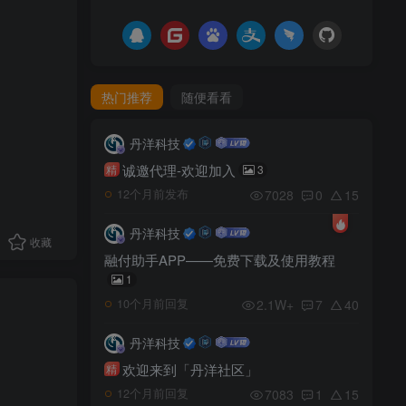
热门推荐
随便看看
丹洋科技
诚邀代理-欢迎加入
精
3
7028
0
15
12个月前发布
丹洋科技
收藏
融付助手APP——免费下载及使用教程
1
2.1W+
7
40
10个月前回复
丹洋科技
欢迎来到「丹洋社区」
精
7083
1
15
12个月前回复