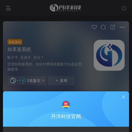
系统系列
知享派系统
帖子 9
互动 6
关注 1
交流知享派系统、知识付费系统更新方向及运营、
操盘等
2名版主
发布
全部
最新发布
最新回复
热门
精华
丹洋科技官网
丹洋科技
【知享派系统V5】5.0.0至今更新日志
精
1