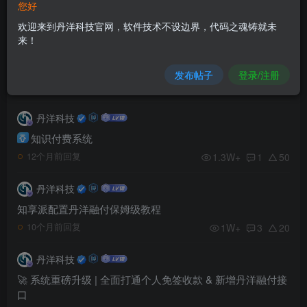
您好
1.1W+
1
25
10个月前回复
欢迎来到丹洋科技官网，软件技术不设边界，代码之魂铸就未
来！
丹洋科技
【官方通知】知享派品牌正式上线
发布帖子
登录/注册
7051
0
10
11个月前发布
丹洋科技
知识付费系统
1.3W+
1
50
12个月前回复
丹洋科技
知享派配置丹洋融付保姆级教程
1W+
3
20
10个月前回复
丹洋科技
🚀 系统重磅升级 | 全面打通个人免签收款 & 新增丹洋融付接
口