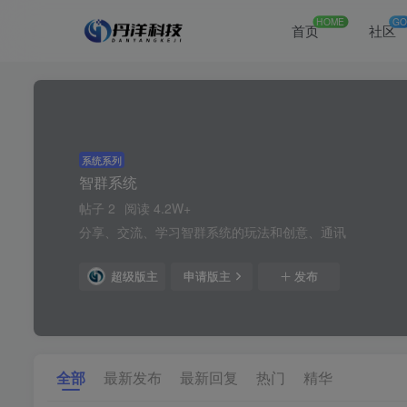
HOME
GO
首页
社区
系统系列
智群系统
帖子 2
阅读 4.2W+
分享、交流、学习智群系统的玩法和创意、通讯
超级版主
申请版主
发布
全部
最新发布
最新回复
热门
精华