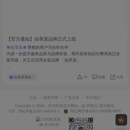
【官方通知】知享派品牌正式上线
知享派
尊敬的用户与合作伙伴：
为进一步提升服务品质与品牌价值，我司原有知识付费系统已全
面升级，并正式启用全新品牌 「知享派」。
...
知享派系统
10
回复
分享
社区
免责声明
广告合作
关于我们
Copyright © 2026 ·
丹洋科技官方网站
· 由
阿里云
强力驱动.
鄂公网安备42011102005768号
ICP：
鄂ICP备2025119405号-5