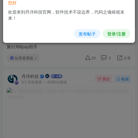
您好
欢迎来到丹洋科技官网，软件技术不设边界，代码之魂铸就未
来！
知享派配置丹洋融付保姆级教程
知享派
丹洋融付已升级为全新系统丹洋聚付，关于丹洋聚付
发布帖子
登录/注册
的配置知享派的使用教程请点击下方文章查看即可
聚付XMpay助手
知享派系统
20
3
分享
丹洋科技
关注
私信
3个月前更新
4035次阅读