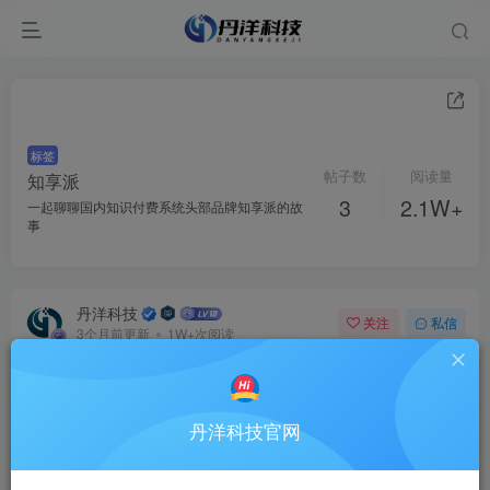
标签
帖子数
阅读量
知享派
3
2.1W+
一起聊聊国内知识付费系统头部品牌知享派的故
事
丹洋科技
关注
私信
3个月前更新
1W+次阅读
丹洋科技官网