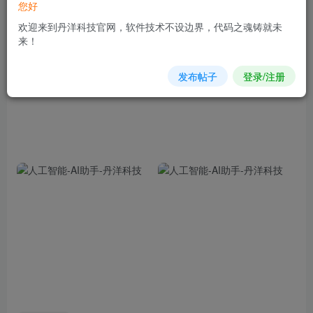
您好
解决...
欢迎来到丹洋科技官网，软件技术不设边界，代码之魂铸就未
来！
发布帖子
登录/注册