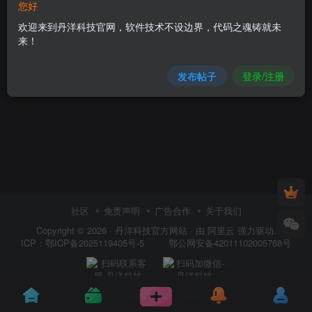
您好
的互联网环境中，没有SSL的网站，等于裸奔。我们为您提供从入
门到企业级的多种SSL证书，权威认证、快速签发、全程协助安装
欢迎来到丹洋科技官网，软件技术不设边界，代码之魂铸就未
配置，助您...
来！
SSL证书申请安装
15
回复
分享
发布帖子
登录/注册
社区
免责声明
广告合作
关于我们
Copyright © 2026 ·
丹洋科技官方网站
· 由
阿里云
强力驱动.
鄂公网安备42011102005768号
ICP：
鄂ICP备2025119405号-5
扫码联系客服
扫码加微信