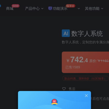
NEW
知享派
商城
产品中心
功能演示
其他功能
数字人系统
AI
数字人系统，定制您的专属分
742
.4
￥
原价:
￥
1160
已售1589
新品特惠、限时6折（社区独享）
售后
即刻发货【下单后也可点