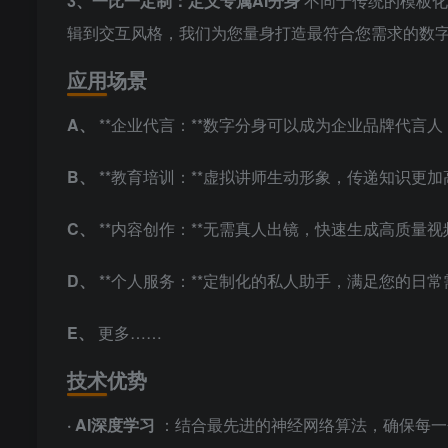
3、一比一定制：定义专属AI分身
不同于传统的模板化
辑到交互风格，我们为您量身打造最符合您需求的数
应用场景
A、
**企业代言：**数字分身可以成为企业品牌代言
B、
**教育培训：**虚拟讲师生动形象，传递知识更
C、
**内容创作：**无需真人出镜，快速生成高质量
D、
**个人服务：**定制化的私人助手，满足您的日常
E、
更多……
技术优势
·
AI深度学习
：结合最先进的神经网络算法，确保每一