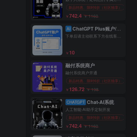
新品特惠、限时6折（社区独享）
742.4
1160
￥
￥
ChatGPT Plus账户/代充
AI
下单后请主动联系下方在线客服，10-20分钟充值完毕
10
￥
融付系统商户
融付系统商户开通
新品特惠、限时6折（社区独享）
126.72
198
￥
￥
Chat-AI系统
CHATGPT
人工智能-AI助手定制开发
新品特惠、限时6折（社区独享）
742.4
1160
￥
￥