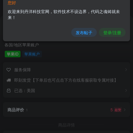
您好
欢迎来到丹洋科技官网，软件技术不设边界，代码之魂铸就未
来！
38
.8
￥
已售825
发布帖子
登录/注册
苹果独享账户
各国/地区苹果账户
苹果ID
苹果账户
服务保障
即刻发货【下单后也可点击下方在线客服获取专属对接】
已选：美国
商品评价
5
超赞
1
商品详情