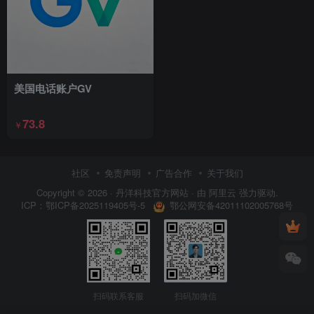
美国电话账户GV
73.8
￥
社区
免责声明
广告合作
关于我们
Copyright © 2026 ·
丹洋科技官方网站
· 由
阿里云
强力驱动.
鄂公网安备42011102005768号
ICP：
鄂ICP备2025119405号-5
扫码联系客服
扫码加微信