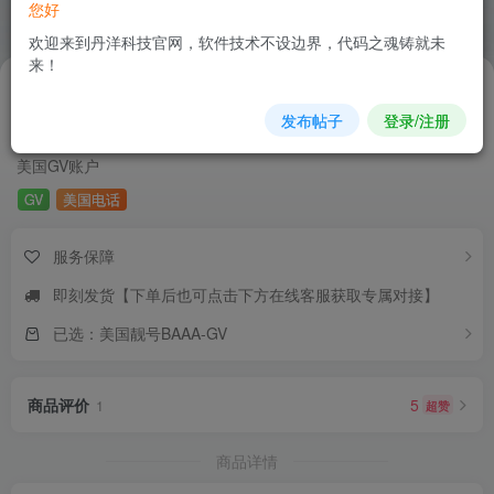
您好
欢迎来到丹洋科技官网，软件技术不设边界，代码之魂铸就未
来！
78
.8
￥
已售4860
发布帖子
登录/注册
美国电话账户GV
美国GV账户
GV
美国电话
服务保障
即刻发货【下单后也可点击下方在线客服获取专属对接】
已选：美国靓号BAAA-GV
商品评价
5
超赞
1
商品详情