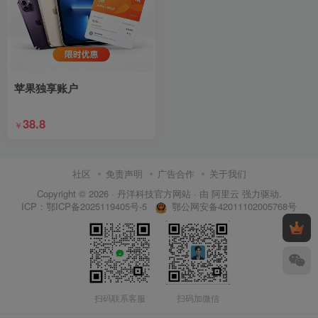
苹果独享账户
38.8
￥
社区
免责声明
广告合作
关于我们
Copyright © 2026 ·
丹洋科技官方网站
· 由
阿里云
强力驱动.
鄂公网安备42011102005768号
ICP：
鄂ICP备2025119405号-5
扫码联系客服
扫码加微信