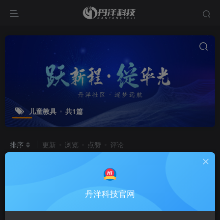
儿童教具
共1篇
排序
更新
浏览
点赞
评论
真人在线接单
[生图全品类全包｜商家
海报/自媒体素材/漫画连载/儿童教具/
美术商用素材，当天出图、可商用、可
生图接单
丹洋科技官网
加急]
3个月前
1.6W+