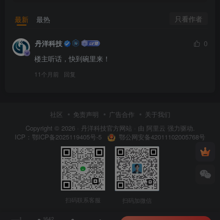
只看作者
最新
最热
丹洋科技
0
楼主听话，快到碗里来！
11个月前
回复
社区
免责声明
广告合作
关于我们
Copyright © 2026 ·
丹洋科技官方网站
· 由
阿里云
强力驱动.
鄂公网安备42011102005768号
ICP：
鄂ICP备2025119405号-5
扫码联系客服
扫码加微信
1
1642