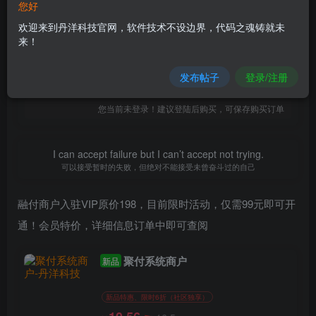
您好
100
限时特惠
欢迎来到丹洋科技官网，软件技术不设边界，代码之魂铸就未
198
￥
￥
来！
88
78
黄金会员
￥
钻石会员
￥
发布帖子
登录/注册
立即购买
您当前未登录！建议登陆后购买，可保存购买订单
I can accept failure but I can’t accept not trying.
可以接受暂时的失败，但绝对不能接受未曾奋斗过的自己
融付商户入驻VIP原价198，目前限时活动，仅需99元即可开
通！会员特价，详细信息订单中即可查阅
聚付系统商户
新品
新品特惠、限时6折（社区独享）