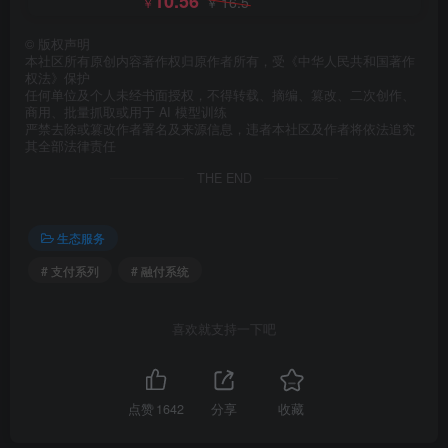
10.56
16.5
￥
￥
©
版权声明
本社区所有原创内容著作权归原作者所有，受《中华人民共和国著作
权法》保护
任何单位及个人未经书面授权，不得转载、摘编、篡改、二次创作、
商用、批量抓取或用于 AI 模型训练
严禁去除或篡改作者署名及来源信息，违者本社区及作者将依法追究
其全部法律责任
THE END
生态服务
# 支付系列
# 融付系统
喜欢就支持一下吧
点赞
1642
分享
收藏